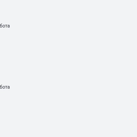
бота
бота