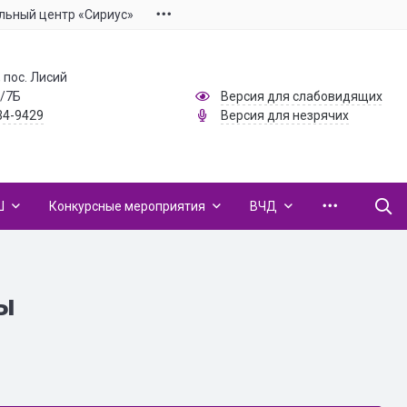
льный центр «Сириус»
 пос. Лисий
1/7Б
Версия для слабовидящих
34-9429
Версия для незрячих
Ш
Конкурсные мероприятия
ВЧД
ы