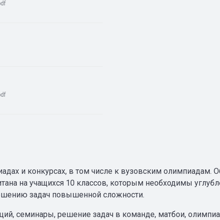
pdf
pdf
адах и конкурсах, в том числе к вузовским олимпиадам. О
итана на учащихся 10 классов, которым необходимы углуб
решению задач повышенной сложности.
ий, семинары, решение задач в команде, матбои, олимпи