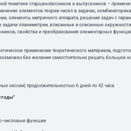
ной тематике старшеклассников и выпускников – примене
менение элементов теории чисел в задачах, комбинаторика
ми, элементы матричного аппарата, решение задач с пара
е задачи планиметрии, вписанные и описанные окружност
анников, свойства и преобразования элементарных функци
ктическое применение теоретического материала, подгото
возможен без желания самостоятельно решать большое кол
ные сессии) продолжительностью 6 дней по 42 часа.
етоды"
ко-числовые функции