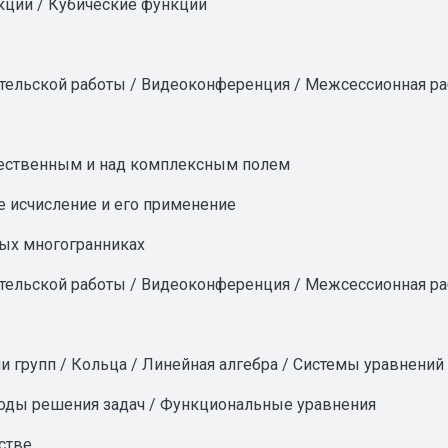
кции / Кубические функции
ательской работы / Видеоконференция / Межсессионная ра
щественным и над комплексным полем
е исчисление и его применение
ных многогранниках
ательской работы / Видеоконференция / Межсессионная ра
и групп / Кольца / Линейная алгебра / Системы уравнений
тоды решения задач / Функциональные уравнения
стве