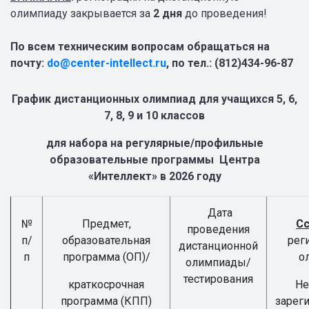
олимпиаду закрывается за
2
дня
до проведения!
По всем техническим вопросам обращаться на
почту:
do@center-intellect.ru
, по тел.: (812)434-96-87
График дистанционных олимпиад для учащихся 5, 6,
7, 8, 9 и 10 классов
для набора на регулярные/профильные
образовательные программы Центра
«Интеллект» в 2026 году
Дата
№
Предмет,
С
проведения
п/
образовательная
рег
дистанционной
п
программа (ОП)/
о
олимпиады/
тестирования
краткосрочная
Не
программа (КПП)
зарег