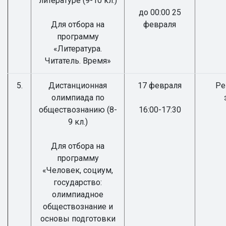
литературе (9-10 кл.)
до 00:00 25
Для отбора на
февраля
программу
«Литература.
Читатель. Время»
5.
Дистанционная
17 февраля
Ре
олимпиада по
обществознанию (8-
16:00-17:30
9 кл.)
Для отбора на
программу
«Человек, социум,
государство:
олимпиадное
обществознание и
основы подготовки