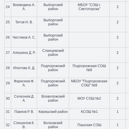
Воеводина А.
Выборгский
МБОУ "СОШ г.
24
2
А.
район
Светогорска"
Выборгский
25
Титов Н. В.
2
район
Выборгский
26
Чистяков А. С.
2
район
Сланцевский
27
Алешина Д. Р.
2
район
Подпорожский
Подпорожская СОШ
28
Ипатова К. Д.
2
район
№8
Фарисеев Ф.
Подпорожский
МБОУ "Подпорожская
29
2
А.
район
СОШ" №8
Селезнев Д.
Всеволожский
30
МОУ СОШ №2
2
А.
район
31
Павлов Р. В.
Киришский район
КСОШ №1
1
Спешилов К.
Волховский
32
Пашская СОШ
1
В.
район