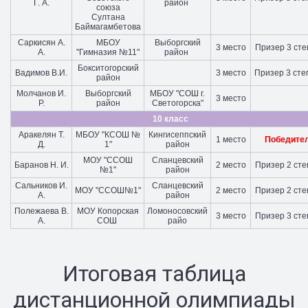
Г. А.
район
союза
Султана
Баймагамбетова
Саркисян А.
МБОУ
Выборгский
3 место
Призер 3 ст
А.
"Гимназия №11"
район
Бокситогорский
Вадимов В.И.
3 место
Призер 3 ст
район
Молчанов И.
Выборгский
МБОУ "СОШ г.
3 место
Р.
район
Светогорска"
10 класс
Аракелян Т.
МБОУ "КСОШ №
Кингисеппский
1 место
Победите
Д.
1"
район
МОУ "ССОШ
Сланцевский
Баранов Н. И.
2 место
Призер 2 ст
№1"
район
Сальников И.
Сланцевский
МОУ "ССОШ№1"
2 место
Призер 2 ст
А.
район
Полежаева В.
МОУ Копорская
Ломоносовский
3 место
Призер 3 ст
А.
СОШ
райо
Итоговая таблица
дистанционной олимпиады