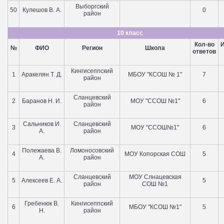
Выборгский
50
Кулешов В. А.
0
район
10 класс
Кол-во
№
ФИО
Регион
Школа
ответов
Кингисеппский
1
Аракелян Т. Д.
МБОУ "КСОШ № 1"
7
район
Сланцевский
2
Баранов Н. И.
МОУ "ССОШ №1"
6
район
Сальников И.
Сланцевский
3
МОУ "ССОШ№1"
6
А.
район
Полежаева В.
Ломоносовский
4
МОУ Копорская СОШ
5
А.
район
Сланцевский
МОУ Слнацевская
5
Алексеев Е. А.
5
район
СОШ №1
Гребенюк В.
Кингисеппский
6
МБОУ "КСОШ №1"
5
Н.
район