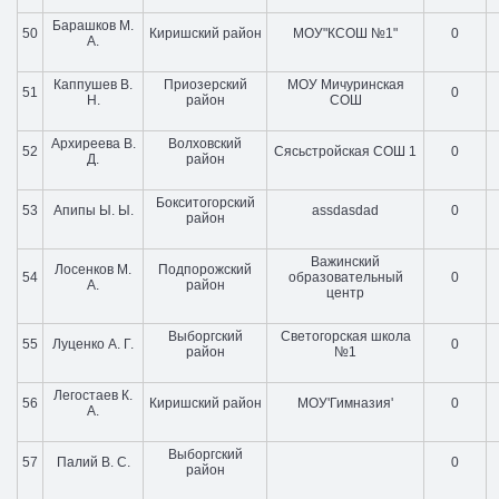
Барашков М.
50
Киришский район
МОУ"КСОШ №1"
0
А.
Каппушев В.
Приозерский
МОУ Мичуринская
51
0
Н.
район
СОШ
Архиреева В.
Волховский
52
Сясьстройская СОШ 1
0
Д.
район
Бокситогорский
53
Апипы Ы. Ы.
assdasdad
0
район
Важинский
Лосенков М.
Подпорожский
54
образовательный
0
А.
район
центр
Выборгский
Cветогорская школа
55
Луценко А. Г.
0
район
№1
Легостаев К.
56
Киришский район
МОУ'Гимназия'
0
А.
Выборгский
57
Палий В. С.
0
район