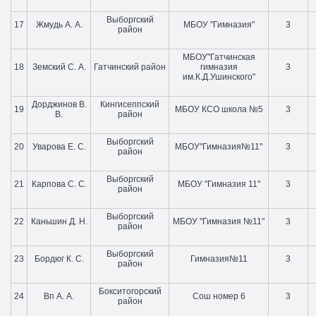
Выборгский
17
Жмудь А. А.
МБОУ "Гимназия"
3
район
МБОУ"Гатчинская
18
Земский С. А.
Гатчинский район
гимназия
3
им.К.Д.Ушинского"
Дорджинов В.
Кингисеппский
19
МБОУ КСО школа №5
3
В.
район
Выборгский
20
Уварова Е. С.
МБОУ"Гимназия№11"
3
район
Выборгский
21
Карпова С. С.
МБОУ "Гимназия 11"
3
район
Выборгский
22
Каньшин Д. Н.
МБОУ "Гимназия №11"
3
район
Выборгский
23
Бордюг К. С.
Гимназия№11
3
район
Бокситогорский
24
Вп А. А.
Сош номер 6
3
район