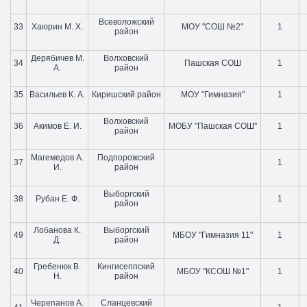
Всеволожский
33
Хаюрин М. Х.
МОУ "СОШ №2"
1
район
Дерябичев М.
Волховский
34
Пашская СОШ
1
А.
район
35
Васильев К. А.
Киришский район
МОУ "Гимназия"
1
Волховский
36
Акимов Е. И.
МОБУ "Пашская СОШ"
1
район
Магемедов А.
Подпорожский
37
1
И.
район
Выборгский
38
Рубан Е. Ф.
1
район
Лобанова К.
Выборгский
49
МБОУ "Гимназия 11"
1
Д.
район
Гребенюк В.
Кингисеппский
40
МБОУ "КСОШ №1"
1
Н.
район
Черепанов А.
Сланцевский