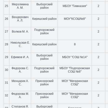
Мерзликина
Выборгский
25
МБОУ "Гимназия"
2
А. М.
район
Вендерович
26
Киришский район
МОУ"КСОШ№8"
2
А. Л.
Подпорожский
27
Волков М. А.
2
район
Никольская Е.
28
Киришский район
8
2
С.
Выборгский
29
Ефимов И. А.
МБОУ "СОШ №14"
2
район
Федорова С.
Подпорожский
МБОУ "Подпорожская
30
2
А.
район
СОШ №8"
Менцарик А.
Приозерский
МОУ "Мичуринская
31
2
С.
район
СОШ"
Федорова М.
Приозерский
МОУ "Мичуринская
32
2
А.
район
СОШ"
Степанов Я.
Выборгский