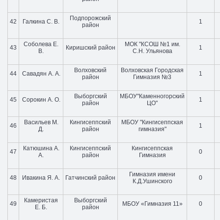
Подпорожский
42
Галкина С. В.
1
район
Соболева Е.
МОК "КСОШ №1 им.
43
Киришский район
1
В.
С.Н. Ульянова
Волховский
Волховская Городская
44
Савадян А. А.
1
район
Гимназия №3
Выборгский
МБОУ"Каменногорский
45
Сорокин А. О.
1
район
ЦО"
Васильев М.
Кингисеппский
МБОУ "Кингисеппская
46
1
Д.
район
гимназия"
Катюшина А.
Кингисеппский
Кингисеппская
47
0
А.
район
Гимназия
Гимназия имени
48
Ивакина Я. А.
Гатчинский район
0
К.Д.Ушинского
Камеристая
Выборгский
49
МБОУ «Гимназия 11»
0
Е. Б.
район