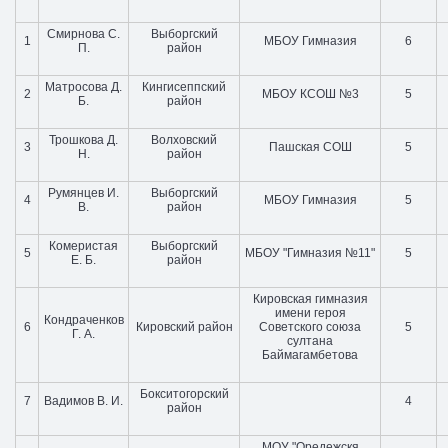
Смирнова С.
Выборгский
1
МБОУ Гимназия
6
П.
район
Матросова Д.
Кингисеппский
2
МБОУ КСОШ №3
5
Б.
район
Трошкова Д.
Волховский
3
Пашская СОШ
5
Н.
район
Румянцев И.
Выборгский
4
МБОУ Гимназия
5
В.
район
Комеристая
Выборгский
5
МБОУ "Гимназия №11"
5
Е. Б.
район
Кировская гимназия
имени героя
Кондраченков
6
Кировский район
Советского союза
5
Г. А.
султана
Баймагамбетова
Бокситогорский
7
Вадимов В. И.
4
район
МОУ "Оредежскя