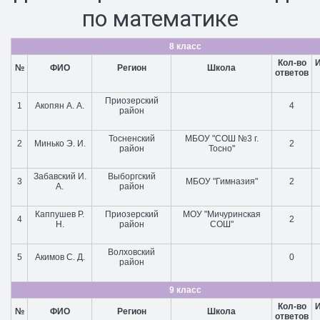
по математике
8 класс
Кол-во
№
ФИО
Регион
Школа
ответов
Приозерский
1
Акопян А. А.
4
район
Тосненский
МБОУ "СОШ №3 г.
2
Минько Э. И.
2
район
Тосно"
Забавский И.
Выборгский
3
МБОУ "Гимназия"
2
А.
район
Каппушев Р.
Приозерский
МОУ "Мичуринская
4
2
Н.
район
СОШ"
Волховский
5
Акимов С. Д.
0
район
9 класс
Кол-во
№
ФИО
Регион
Школа
ответов