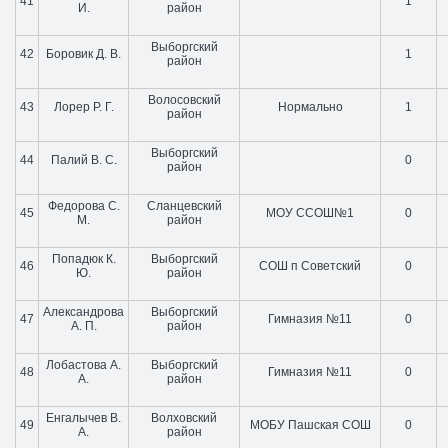
41
1
И.
район
Выборгский
42
Боровик Д. В.
1
район
Волосовский
43
Лорер Р. Г.
Нормально
1
район
Выборгский
44
Палий В. С.
0
район
Федорова С.
Сланцевский
45
МОУ ССОШ№1
0
М.
район
Попадюк К.
Выборгский
46
СОШ п Советский
0
Ю.
район
Александрова
Выборгский
47
Гимназия №11
0
А. П.
район
Лобастова А.
Выборгский
48
Гимназия №11
0
А.
район
Енгалычев В.
Волховский
49
МОБУ Пашская СОШ
0
А.
район