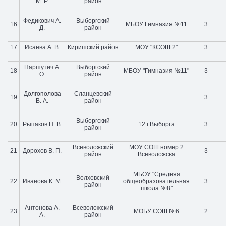
М. Р.
район
Федикович А.
Выборгский
16
МБОУ Гимназия №11
3
Д.
район
17
Исаева А. В.
Киришский район
МОУ "КСОШ 2"
3
Паршутич А.
Выборгский
18
МБОУ "Гимназия №11"
3
О.
район
Долгополова
Сланцевский
19
3
В. А.
район
Выборгский
20
Рыпаков Н. В.
12 г.Выборга
3
район
Всеволожский
МОУ СОШ номер 2
21
Дорохов В. П.
3
район
Всеволожска
МБОУ "Средняя
Волховский
22
Иванова К. М.
общеобразовательная
3
район
школа №8"
Антонова А.
Всеволожский
23
МОБУ СОШ №6
2
А.
район