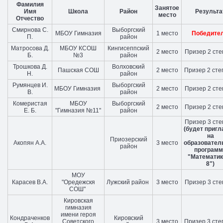
Фамилия
Занятое
Имя
Школа
Район
Результа
место
Отчество
Смирнова С.
Выборгский
МБОУ Гимназия
1 место
Победите
П.
район
Матросова Д.
МБОУ КСОШ
Кингисеппский
2 место
Призер 2 ст
Б.
№3
район
Трошкова Д.
Волховский
Пашская СОШ
2 место
Призер 2 ст
Н.
район
Румянцев И.
Выборгский
МБОУ Гимназия
2 место
Призер 2 ст
В.
район
Комеристая
МБОУ
Выборгский
2 место
Призер 2 ст
Е. Б.
"Гимназия №11"
район
Призер 3 ст
(будет приг
на
Приозерский
Акопян А.А.
3 место
образовател
район
программ
"Математик
8")
МОУ
Карасев В.А.
"Оредежскя
Лужский район
3 место
Призер 3 ст
СОШ"
Кировская
гимназия
имени героя
Кондраченков
Кировский
Советского
3 место
Призер 3 ст