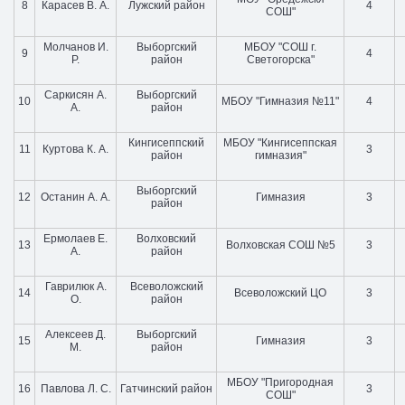
8
Карасев В. А.
Лужский район
4
СОШ"
Молчанов И.
Выборгский
МБОУ "СОШ г.
9
4
Р.
район
Светогорска"
Саркисян А.
Выборгский
10
МБОУ "Гимназия №11"
4
А.
район
Кингисеппский
МБОУ "Кингисеппская
11
Куртова К. А.
3
район
гимназия"
Выборгский
12
Останин А. А.
Гимназия
3
район
Ермолаев Е.
Волховский
13
Волховская СОШ №5
3
А.
район
Гаврилюк А.
Всеволожский
14
Всеволожский ЦО
3
О.
район
Алексеев Д.
Выборгский
15
Гимназия
3
М.
район
МБОУ "Пригородная
16
Павлова Л. С.
Гатчинский район
3
СОШ"