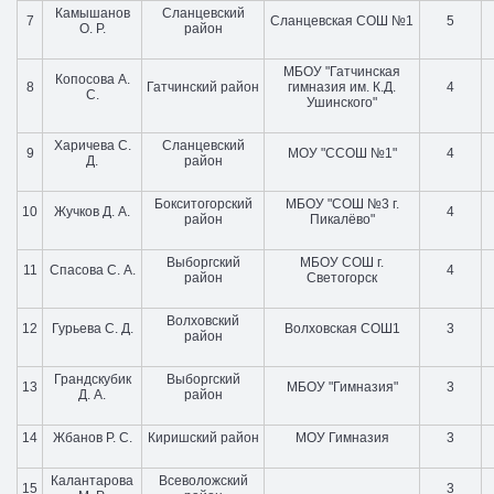
Камышанов
Сланцевский
7
Сланцевская СОШ №1
5
О. Р.
район
МБОУ "Гатчинская
Копосова А.
8
Гатчинский район
гимназия им. К.Д.
4
С.
Ушинского"
Харичева С.
Сланцевский
9
МОУ "ССОШ №1"
4
Д.
район
Бокситогорский
МБОУ "СОШ №3 г.
10
Жучков Д. А.
4
район
Пикалёво"
Выборгский
МБОУ СОШ г.
11
Спасова С. А.
4
район
Светогорск
Волховский
12
Гурьева С. Д.
Волховская СОШ1
3
район
Грандскубик
Выборгский
13
МБОУ "Гимназия"
3
Д. А.
район
14
Жбанов Р. С.
Киришский район
МОУ Гимназия
3
Калантарова
Всеволожский
15
3