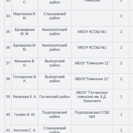
33
Гимназия
2
С.
район
Мартюшев И.
Сланцевский
34
2
М.
район
Броваврник
Кингисеппский
35
МБОУ КСОШ №1
2
М. М.
район
Броварник М.
Кингисеппский
36
МБОУ КСОШ №1
2
М.
район
Фанькина В.
Выборгский
37
МБОУ "Гимназия 11"
2
Н.
район
Гончаренко В.
Выборгский
38
МБОУ"Гимназия 11"
2
А.
район
МБОУ "Гатчинская
39
Яковлева К. А.
Гатчинский район
гимназия им. К.Д.
1
Ушинского
Подпорожский
Подпорожская СОШ
40
Галкин И. Ю.
1
район
№8
Сланцевский
41
Антонов С. А.
1
район