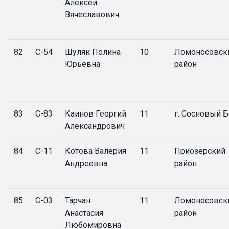
Алексей
Вячеславович
82
С-54
Шуляк Полина
10
Ломоносовск
Юрьевна
район
83
С-83
Каинов Георгий
11
г. Сосновый 
Александрович
84
С-11
Котова Валерия
11
Приозерский
Андреевна
район
85
С-03
Тарчан
11
Ломоносовск
Анастасия
район
Любомировна