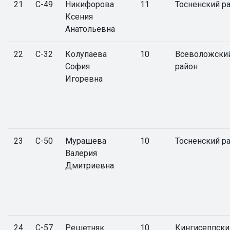
21
С-49
Никифорова
11
Тосненский р
Ксения
Анатольевна
22
С-32
Колупаева
10
Всеволожски
София
район
Игоревна
23
С-50
Мурашева
10
Тосненский р
Валерия
Дмитриевна
24
С-57
Решетняк
10
Кингисеппски