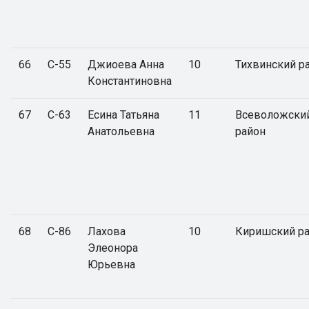
66
С-55
Джиоева Анна
10
Тихвинский р
Константиновна
67
С-63
Есина Татьяна
11
Всеволожски
Анатольевна
район
68
С-86
Лахова
10
Киришский р
Элеонора
Юрьевна