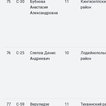
75
С-30
Бубнова
11
Кингисеппски
Анастасия
район
Александровна
76
С-25
Слепов Денис
10
Лодейнополь
Андреевич
район
77
С-59
Верулидзе
11
Тихвинский р