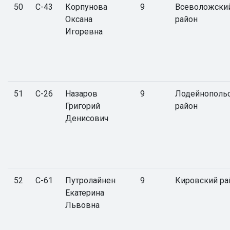
50
С-43
Корпунова
9
Всеволожски
Оксана
район
Игоревна
51
С-26
Назаров
9
Лодейнополь
Григорий
район
Денисович
52
С-61
Путролайнен
9
Кировский ра
Екатерина
Львовна