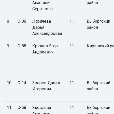
Анастасия
район
Сергеевна
8
С-08
Ларичева
11
Выборгский
Дарья
район
Александровна
9
С-88
Крюков Егор
11
Киришский р
Андреевич
10
С-14
Зверев Данил
11
Выборгский
Игоревич
район
11
С-68
Яковлева
11
Выборгский
Анастасия
район