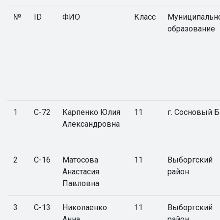
№
ID
ФИО
Класс
Муниципальн
образование
1
С-72
Карпенко Юлия
11
г. Сосновый 
Александровна
2
С-16
Матосова
11
Выборгский
Анастасия
район
Павловна
3
С-13
Николаенко
11
Выборгский
Анна
район