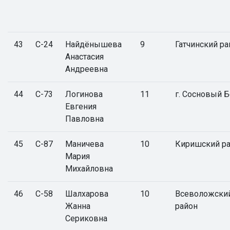
43
С-24
Найдёнышева
9
Гатчинский ра
Анастасия
Андреевна
44
С-73
Логинова
11
г. Сосновый 
Евгения
Павловна
45
С-87
Маничева
10
Киришский р
Мария
Михайловна
46
С-58
Шалхарова
10
Всеволожски
Жанна
район
Сериковна