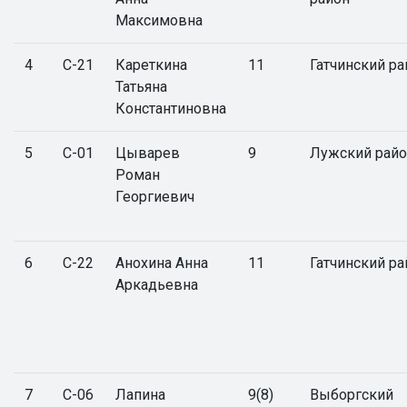
Максимовна
4
С-21
Кареткина
11
Гатчинский ра
Татьяна
Константиновна
5
С-01
Цыварев
9
Лужский рай
Роман
Георгиевич
6
С-22
Анохина Анна
11
Гатчинский ра
Аркадьевна
7
С-06
Лапина
9(8)
Выборгский