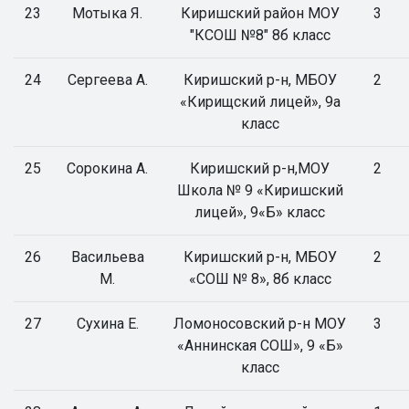
23
Мотыка Я.
Киришский район МОУ
3
"КСОШ №8" 8б класс
24
Сергеева А.
Киришский р-н, МБОУ
2
«Кирищский лицей», 9а
класс
25
Сорокина А.
Киришский р-н,МОУ
2
Школа № 9 «Киришский
лицей», 9«Б» класс
26
Васильева
Киришский р-н, МБОУ
2
М.
«СОШ № 8», 8б класс
27
Сухина Е.
Ломоносовский р-н МОУ
3
«Аннинская СОШ», 9 «Б»
класс