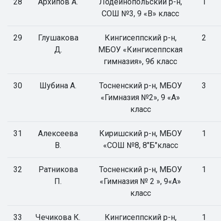
28
Архипов А.
Лодейнопольский р-н,
1
СОШ №3, 9 «В» класс
29
Глушакова
Кингисеппский р-н,
2
Д.
МБОУ «Кингисеппская
гимназия», 9б класс
30
Шубина А.
Тосненский р-н, МБОУ
3
«Гимназия №2», 9 «А»
класс
31
Алексеева
Киришский р-н, МБОУ
1
В.
«СОШ №8, 8"Б"класс
32
Ратникова
Тосненский р-н, МБОУ
1
П.
«Гимназия № 2 », 9«А»
класс
33
Чечикова К.
Кингисеппский р-н,
1