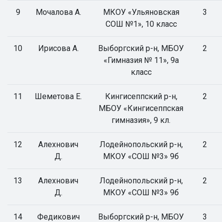
9
Мочалова А.
МКОУ «Ульяновская
3
СОШ №1», 10 класс
10
Ирисова А.
Выборгский р-н, МБОУ
2
«Гимназия № 11», 9а
класс
11
Шеметова Е.
Кингисеппский р-н,
2
МБОУ «Кингисеппская
гимназия», 9 кл.
12
Алехнович
Лодейнопольский р-н,
2
Д.
МКОУ «СОШ №3» 9б
13
Алехнович
Лодейнопольский р-н,
2
Д.
МКОУ «СОШ №3» 9б
14
Федикович
Выборгский р-н, МБОУ
3