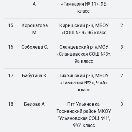
А.
«Гимназия № 11», 9Б
класс.
15
Коронатова
Киришский р-н, МБОУ
2
М.
«СОШ № 9»,9б класс
16
Соболева С.
Сланцевский р-н,МОУ
3
«Сланцевская СОШ №3»,
9а класс
17
Бабутина К.
Тихвинский р-н, МБОУ
2
«Гимназия №2», 9 «А»
класс
18
Белова А.
Пгт Ульяновка.
3
Тосненский район МКОУ
"Ульяновская СОШ №1",
9"б" класс