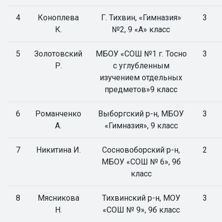
4
Коноплева
Г. Тихвин, «Гимназия»
3
К.
№2, 9 «А» класс
5
Золотовский
МБОУ «СОШ №1 г. Тосно
3
Р.
с углубленным
изучением отдельных
предметов»9 класс
6
Романченко
Выборгский р-н, МБОУ
3
А.
«Гимназия», 9 класс
7
Никитина И.
Сосновоборский р-н,
2
МБОУ «СОШ № 6», 9б
класс
8
Мясникова
Тихвинский р-н, МОУ
3
Н.
«СОШ № 9», 9б класс