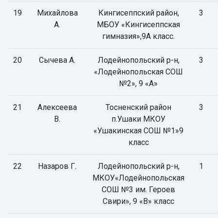
19
Михайлова
Кингисеппский район,
3
А.
МБОУ «Кингисеппская
гимназия»,9А класс.
20
Сычева А.
Лодейнопольский р-н,
3
«Лодейнопольская СОШ
№2», 9 «А»
21
Алексеева
Тосненский район
3
В.
п.Ушаки МКОУ
«Ушакинская СОШ №1»9
класс
22
Назаров Г.
Лодейнопольский р-н,
1
МКОУ«Лодейнопольская
СОШ №3 им. Героев
Свири», 9 «В» класс