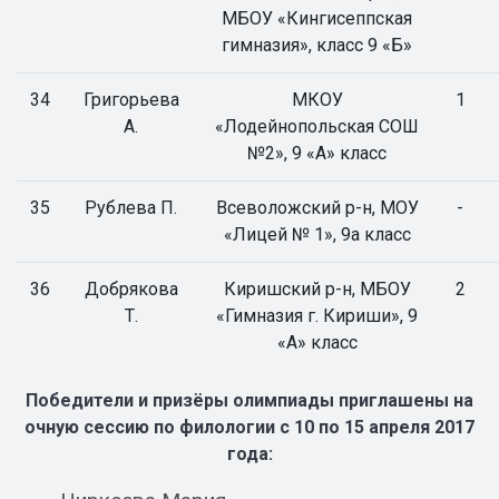
МБОУ «Кингисеппская
гимназия», класс 9 «Б»
34
Григорьева
МКОУ
1
А.
«Лодейнопольская СОШ
№2», 9 «А» класс
35
Рублева П.
Всеволожский р-н, МОУ
-
«Лицей № 1», 9а класс
36
Добрякова
Киришский р-н, МБОУ
2
Т.
«Гимназия г. Кириши», 9
«А» класс
Победители и призёры олимпиады приглашены на
очную сессию по филологии с 10 по 15 апреля 2017
года: