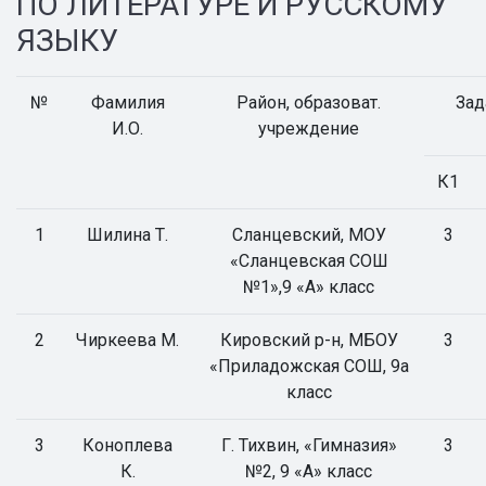
ПО ЛИТЕРАТУРЕ И РУССКОМУ
ЯЗЫКУ
№
Фамилия
Район, образоват.
Зад
И.О.
учреждение
К1
1
Шилина Т.
Сланцевский, МОУ
3
«Сланцевская СОШ
№1»,9 «А» класс
2
Чиркеева М.
Кировский р-н, МБОУ
3
«Приладожская СОШ, 9а
класс
3
Коноплева
Г. Тихвин, «Гимназия»
3
К.
№2, 9 «А» класс